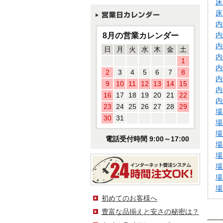
床
床
内
8月の営業カレンダー
内
内
日
月
火
水
木
金
土
内
1
内
2
3
4
5
6
7
8
内
9
10
11
12
13
14
15
内
16
17
18
19
20
21
22
内
23
24
25
26
27
28
29
場
30
31
場
場
電話受付時間 9:00～17:00
場
場
場
場
場
初めてのお客様へ
豊富な品揃えと安さの秘密は？