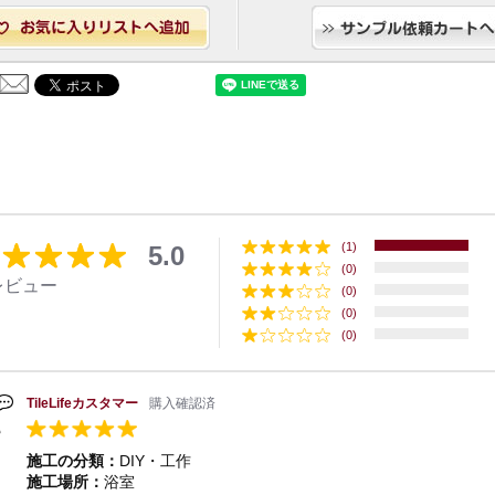
(1)
5.0
(0)
レビュー
(0)
(0)
(0)
TileLifeカスタマー
購入確認済
施工の分類：
DIY・工作
施工場所：
浴室