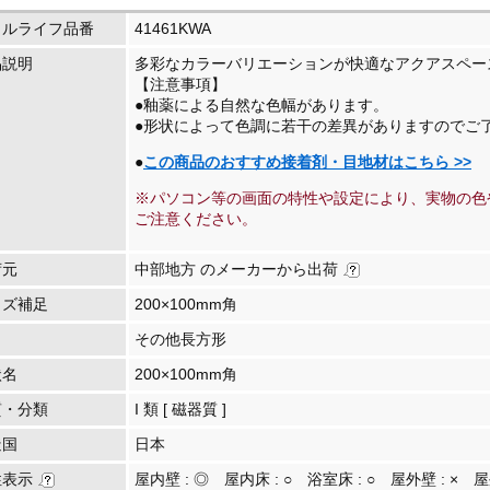
イルライフ品番
41461KWA
品説明
多彩なカラーバリエーションが快適なアクアスペー
【注意事項】
●釉薬による自然な色幅があります。
●形状によって色調に若干の差異がありますのでご
●
この商品のおすすめ接着剤・目地材はこちら >>
※パソコン等の画面の特性や設定により、実物の色
ご注意ください。
荷元
中部地方 のメーカーから出荷
イズ補足
200×100mm角
その他長方形
状名
200×100mm角
質・分類
I 類 [ 磁器質 ]
造国
日本
性表示
屋内壁 :
◎
屋内床 :
○
浴室床 :
○
屋外壁 :
×
屋