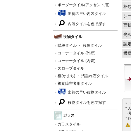
ボーダータイル(アクセント用)
梱
出荷の早い内装タイル
シ
内装タイルを色で探す
面
光
役物タイル
認
階段タイル ・ 段鼻タイル
コーナータイル (外壁)
模
コーナータイル (内装)
スロープタイル
框(かまち) ・ 汚垂れ石タイル
視覚障害者用タイル
出荷の早い役物タイル
役物タイルを色で探す
*
*
（
ガラス
*
ガラスタイル