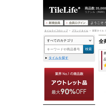
商品数 35,
リクシル（INA
ようこそ 
タイルライフのトップ
＞
ブランドタイル
＞ 浴室タイル スコ
全
タイルを探す