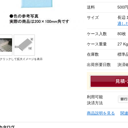
送料
500
サイズ
長辺:1
適し
ケース入数
80枚
ケース重量
27 Kg
在庫数
標準
クリックして拡大イメージを表示
出荷所要日数
決済
利用可能
決済方法
商品説明を見る
関