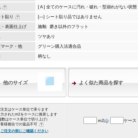
包
[ A ] 全てのケースに汚れ・破れ・型崩れがない状態
ート貼り
[―] シート貼り品ではありません
状・表面仕上げ
施釉
磨き以外のフラット
沢
ツヤあり
定マーク・他
グリーン購入法適合品
様
柄なし
他のサイズ
よく似た商品を探す
 ご注文はケース単位で承ります
 入力されたm2をケースに換算します
端数はケース単位で切り上げ）
m2
ケース
 お客様都合での返品不可
ご注文の前にご確認ください