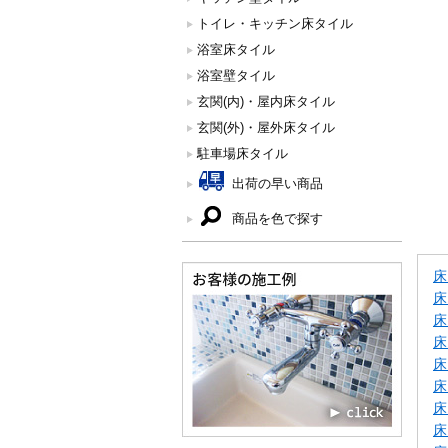
トイレ・キッチン床タイル
浴室床タイル
浴室壁タイル
玄関(内)・屋内床タイル
玄関(外)・屋外床タイル
駐車場床タイル
出荷の早い商品
商品を色で探す
床
床
床
床
床
床
床
床