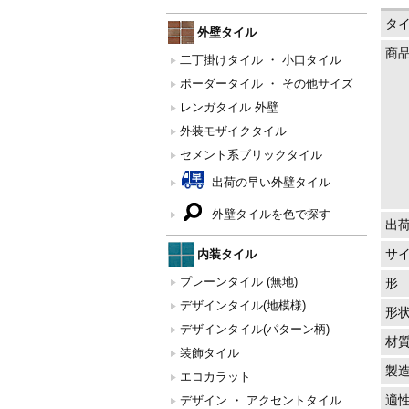
タ
外壁タイル
商
二丁掛けタイル ・ 小口タイル
ボーダータイル ・ その他サイズ
レンガタイル 外壁
外装モザイクタイル
セメント系ブリックタイル
出荷の早い外壁タイル
外壁タイルを色で探す
出
内装タイル
サ
プレーンタイル (無地)
形
デザインタイル(地模様)
形
デザインタイル(パターン柄)
材
装飾タイル
製
エコカラット
適
デザイン ・ アクセントタイル