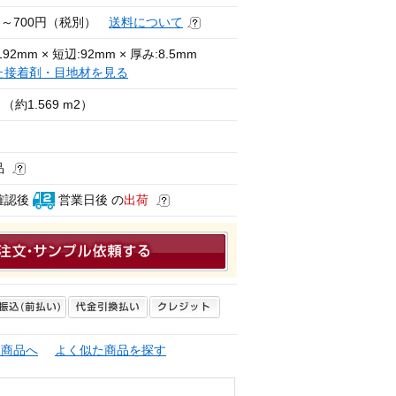
円～700円（税別）
送料について
92mm × 短辺:92mm × 厚み:8.5mm
た接着剤・目地材を見る
（約1.569 m2）
品
確認後
営業日後 の
出荷
連商品へ
よく似た商品を探す