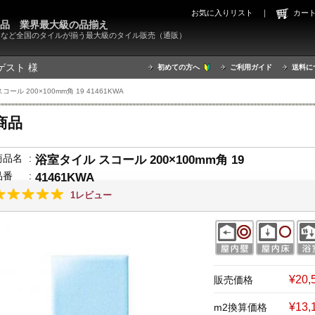
お気に入りリスト
｜
カ
000品 業界最大級の品揃え
X）など全国のタイルが揃う最大級のタイル販売（通販）
ゲスト 様
初めての方へ
ご利用ガイド
送料に
ール 200×100mm角 19 41461KWA
商品
商品名
:
浴室タイル スコール 200×100mm角 19
品番
:
41461KWA
1レビュー
¥20
販売価格
¥13,
m2換算価格