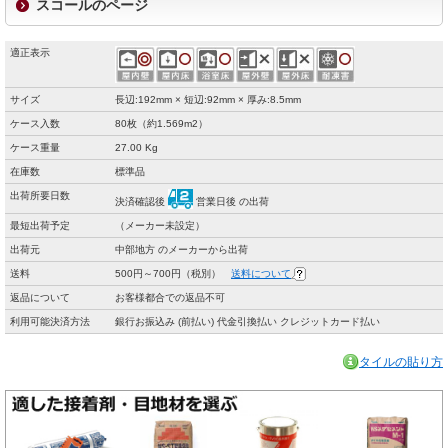
スコールのページ
適正表示
サイズ
長辺:192mm × 短辺:92mm × 厚み:8.5mm
ケース入数
80枚（約1.569m2）
ケース重量
27.00 Kg
在庫数
標準品
出荷所要日数
決済確認後
営業日後 の出荷
最短出荷予定
（メーカー未設定）
出荷元
中部地方 のメーカーから出荷
送料
500円～700円（税別）
送料について
返品について
お客様都合での返品不可
利用可能決済方法
銀行お振込み (前払い) 代金引換払い クレジットカード払い
タイルの貼り方