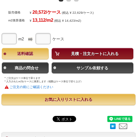
20,572/ケース
販売価格
¥
(税込 ¥ 22,629/ケース)
13,112/m2
m2換算価格
¥
(税込 ¥ 14,423/m2)
m2
ケース
送料確認
見積・注文カートに入れる
商品の問合せ
サンプル依頼する
* ご注文はケース単位で承ります
* 入力されたm2をケースに換算します（端数はケース単位で切り上げ）
ご注文の前にご確認ください
お気に入りリストに入れる