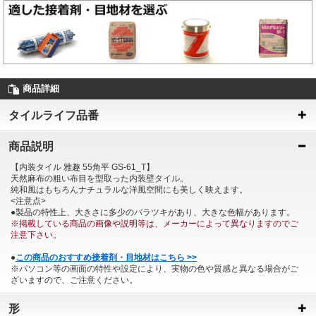
商品詳細
タイルライフ品番
商品説明
【内装タイル 雅趣 55角平 GS-61_T】
天然麻布の粗い布目を型取った内装壁タイル。
純和風はもちろんナチュラルな洋風空間にも美しく映えます。
<注意点>
●製品の特性上、大きさに多少のバラツキがあり、大きな色幅があります。
※掲載している商品の画像や説明等は、メーカーによって異なりますのでご
注意下さい。
●
この商品のおすすめ接着剤・目地材はこちら >>
※パソコン等の画面の特性や設定により、実物の色や質感と異なる場合がご
ざいますので、ご注意ください。
形