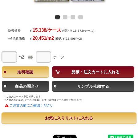
15,338/ケース
販売価格
¥
(税込 ¥ 16,872/ケース)
20,451/m2
m2換算価格
¥
(税込 ¥ 22,496/m2)
m2
ケース
送料確認
見積・注文カートに入れる
商品の問合せ
サンプル依頼する
* ご注文はケース単位で承ります
* 入力されたm2をケースに換算します（端数はケース単位で切り上げ）
ご注文の前にご確認ください
お気に入りリストに入れる