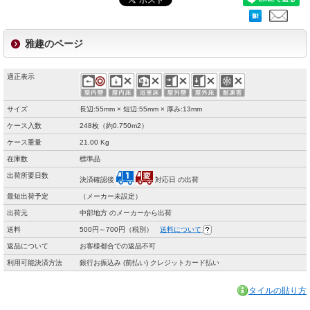
雅趣のページ
適正表示
サイズ
長辺:55mm × 短辺:55mm × 厚み:13mm
ケース入数
248枚（約0.750m2）
ケース重量
21.00 Kg
在庫数
標準品
出荷所要日数
決済確認後
対応日 の出荷
最短出荷予定
（メーカー未設定）
出荷元
中部地方 のメーカーから出荷
送料
500円～700円（税別）
送料について
返品について
お客様都合での返品不可
利用可能決済方法
銀行お振込み (前払い) クレジットカード払い
タイルの貼り方