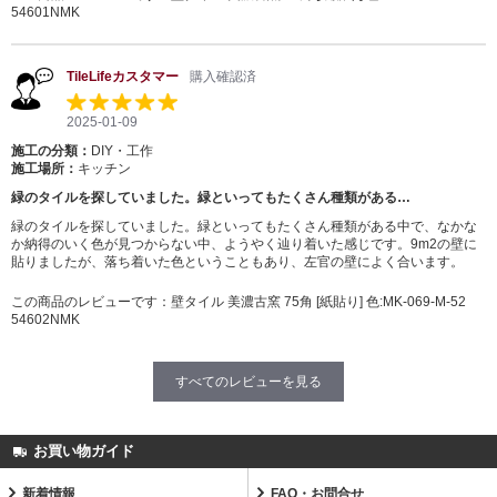
54601NMK
TileLifeカスタマー
購入確認済
2025-01-09
施工の分類：
DIY・工作
施工場所：
キッチン
緑のタイルを探していました。緑といってもたくさん種類がある…
緑のタイルを探していました。緑といってもたくさん種類がある中で、なかな
か納得のいく色が見つからない中、ようやく辿り着いた感じです。9m2の壁に
貼りましたが、落ち着いた色ということもあり、左官の壁によく合います。
この商品のレビューです：
壁タイル 美濃古窯 75角 [紙貼り] 色:MK-069-M-52
54602NMK
すべてのレビューを見る
お買い物ガイド
新着情報
FAQ・お問合せ