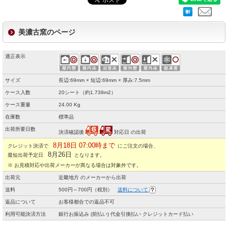
美濃古窯のページ
適正表示
サイズ
長辺:69mm × 短辺:69mm × 厚み:7.5mm
ケース入数
20シート（約1.739m2）
ケース重量
24.00 Kg
在庫数
標準品
出荷所要日数
決済確認後
対応日 の出荷
8月18日 07:00時まで
クレジット決済で
にご注文の場合、
8月26日
最短出荷予定日
となります。
※ お見積対応や出荷メーカーが異なる場合は対象外です。
出荷元
近畿地方 のメーカーから出荷
送料
500円～700円（税別）
送料について
返品について
お客様都合での返品不可
利用可能決済方法
銀行お振込み (前払い) 代金引換払い クレジットカード払い