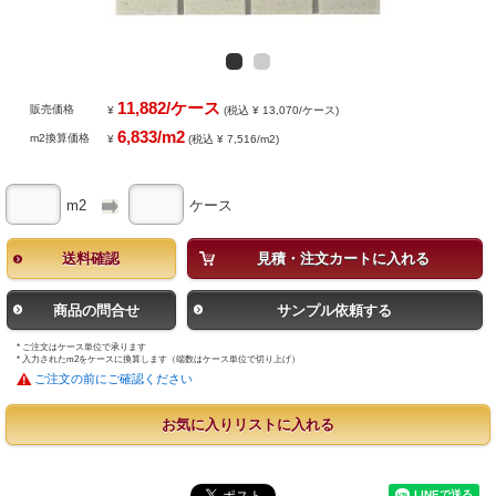
11,882/ケース
販売価格
¥
(税込 ¥ 13,070/ケース)
6,833/m2
m2換算価格
¥
(税込 ¥ 7,516/m2)
m2
ケース
送料確認
見積・注文カートに入れる
商品の問合せ
サンプル依頼する
* ご注文はケース単位で承ります
* 入力されたm2をケースに換算します（端数はケース単位で切り上げ）
ご注文の前にご確認ください
お気に入りリストに入れる