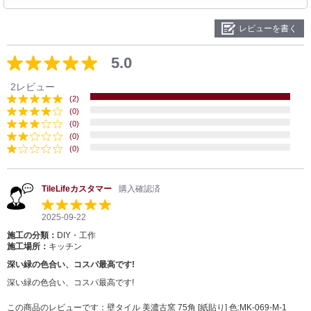
レビューを書く
5.0
2レビュー
(2)
(0)
(0)
(0)
(0)
TileLifeカスタマー
購入確認済
2025-09-22
施工の分類：
DIY・工作
施工場所：
キッチン
深い緑の色合い、コスパ最高です!
深い緑の色合い、コスパ最高です!
この商品のレビューです：
壁タイル 美濃古窯 75角 [紙貼り] 色:MK-069-M-1