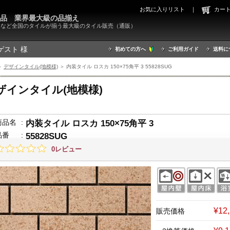
お気に入りリスト
｜
カ
000品 業界最大級の品揃え
X）など全国のタイルが揃う最大級のタイル販売（通販）
ゲスト 様
初めての方へ
ご利用ガイド
送料に
＞
デザインタイル(地模様)
＞ 内装タイル ロスカ 150×75角平 3 55828SUG
ザインタイル(地模様)
商品名
:
内装タイル ロスカ 150×75角平 3
品番
:
55828SUG
0レビュー
¥12
販売価格