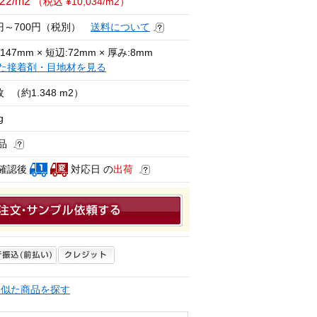
122/m2
（税込 ¥10,034/m2）
0円～700円（税別）
送料について
147mm × 短辺:72mm × 厚み:8mm
た接着剤・目地材を見る
枚
（約1.348 m2）
g
品
確認後
対応日 の
出荷
く似た商品を探す