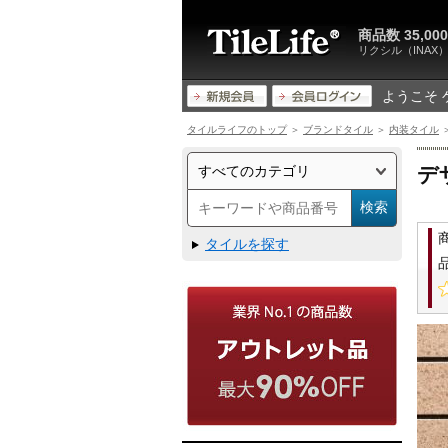
商品数 35,
リクシル（INA
ようこそ 
タイルライフのトップ
＞
ブランドタイル
＞
内装タイル
デ
タイルを探す