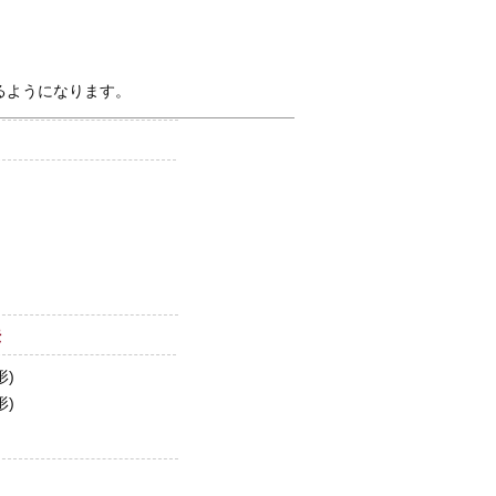
るようになります。
法
形)
形)