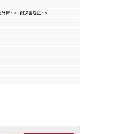
屋外床 :
×
耐凍害適正 :
○
）