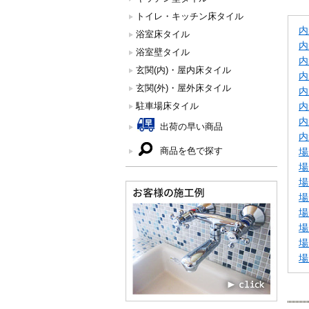
トイレ・キッチン床タイル
内
浴室床タイル
内
浴室壁タイル
内
玄関(内)・屋内床タイル
内
玄関(外)・屋外床タイル
内
駐車場床タイル
内
内
出荷の早い商品
内
商品を色で探す
場
場
場
場
場
場
場
場