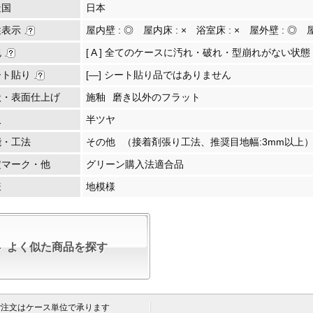
造国
日本
性表示
屋内壁 :
◎
屋内床 :
×
浴室床 :
×
屋外壁 :
◎
包
[ A ] 全てのケースに汚れ・破れ・型崩れがない状態
ート貼り
[―] シート貼り品ではありません
状・表面仕上げ
施釉
磨き以外のフラット
沢
半ツヤ
能・工法
その他
（接着剤張り工法、推奨目地幅:3mm以上
定マーク・他
グリーン購入法適合品
様
地模様
よく似た商品を探す
 ご注文はケース単位で承ります