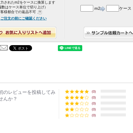
 入力されたm2をケースに換算します
端数はケース単位で切り上げ）
m2
ケース
 お客様都合での返品不可
ご注文の前にご確認ください
初のレビューを投稿してみ
(0)
(0)
せんか？
(0)
(0)
(0)