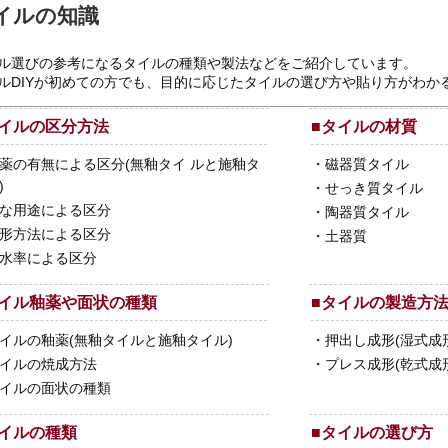
イルの知識
ル選びの参考になるタイルの種類や製法などをご紹介しています。
ルDIYが初めての方でも、目的に応じたタイルの選び方や貼り方がわか
イルの区分方法
■
タイルの材質
薬の有無による区分(無釉タイ ルと施釉タ
・
磁器質タイル
)
・
せっき質タイル
な用途による区分
・
陶器質タイル
形方法による区分
・
土器質
水率による区分
イル釉薬や面状の種類
■
タイルの製造方
イルの釉薬(無釉タイルと施釉タイル)
・
押出し成形(湿式成
イルの焼成方法
・
プレス成形(乾式成
イルの面状の種類
イルの種類
■
タイルの選び方