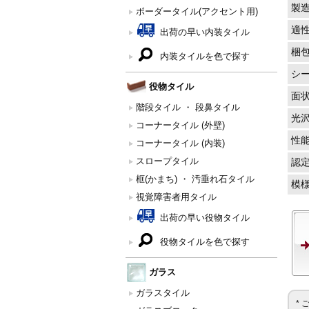
製
ボーダータイル(アクセント用)
適
出荷の早い内装タイル
梱
内装タイルを色で探す
シ
役物タイル
面
階段タイル ・ 段鼻タイル
光
コーナータイル (外壁)
性
コーナータイル (内装)
スロープタイル
認
框(かまち) ・ 汚垂れ石タイル
模
視覚障害者用タイル
出荷の早い役物タイル
役物タイルを色で探す
ガラス
ガラスタイル
*