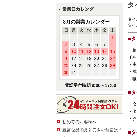
タ
タイ
8月の営業カレンダー
タイ
日
月
火
水
木
金
土
1
■
タ
2
3
4
5
6
7
8
・
釉
9
10
11
12
13
14
15
イル
16
17
18
19
20
21
22
・
主
23
24
25
26
27
28
29
・
成
30
31
・
吸
電話受付時間 9:00～17:00
■
タ
・
タ
・
タ
・
タ
初めてのお客様へ
豊富な品揃えと安さの秘密は？
■
タ