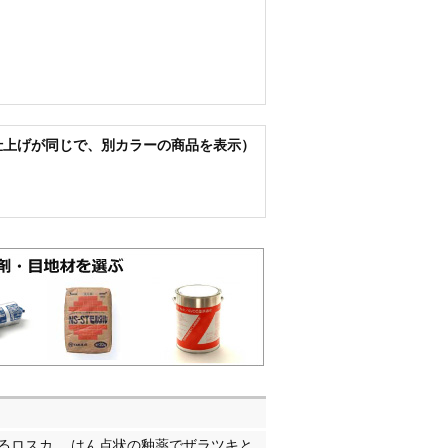
仕上げが同じで、別カラーの商品を表示）
るロスカ。 はん点状の釉薬でザラツキと