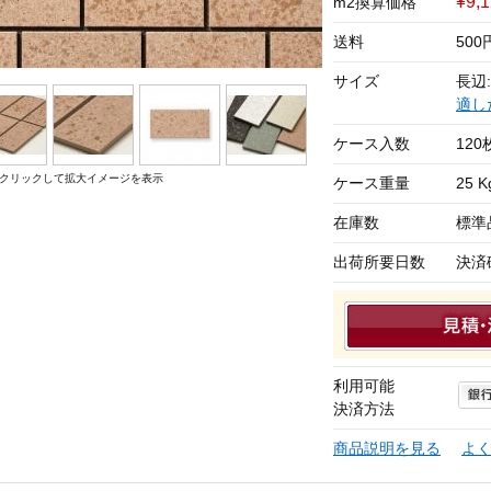
¥9,
m2換算価格
送料
50
サイズ
長辺:
適し
ケース入数
120
クリックして拡大イメージを表示
ケース重量
25 K
在庫数
標準
出荷所要日数
決済
利用可能
決済方法
商品説明を見る
よ