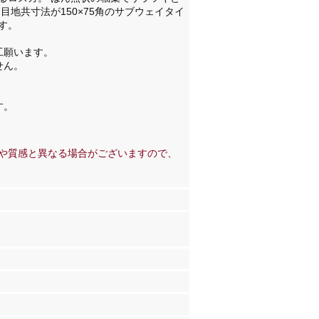
地共寸法が150×75角のサブウェイタイ
す。
工願います。
せん。
す。
や質感と異なる場合がございますので、