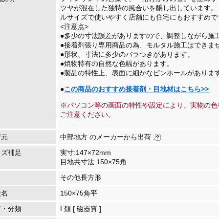
ツヤが混在した独特の風合いを醸し出しています。 目
ルサイズで使いやすく店舗にも住宅にもおすすめで
<注意点>
●多少の寸法誤差がありますので、調整しながら施
●接着剤張り専用商品の為、モルタル施工はできま
●形状、寸法に多少のバラつきがあります。
●焼物特有の自然な色幅があります。
●製品の特性上、表面に細かなピンホールがありま
●
この商品のおすすめ接着剤・目地材はこちら>>
※パソコン等の画面の特性や設定により、実物の色
ご注意ください。
荷元
中部地方 のメーカーから出荷
イズ補足
実寸:147×72mm
目地共寸法:150×75角
その他長方形
状名
150×75角平
質・分類
I 類 [ 磁器質 ]