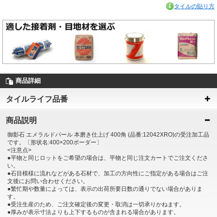
タイルの貼り方
商品詳細
タイルライフ品番
商品説明
御影石 エメラルドパール 本磨き仕上げ 400角 (品番:12042XRO)の受注加工品
です。〔形状名:400×200ボーダー〕
<注意点>
●平物と同じロットをご希望の場合は、平物と同じ注文カートでご注文くださ
い。
●石目模様に流れなどがある石材で、加工の方向性にご指定がある場合はご注
文後にお問い合わせください。
●繁忙期や数量によっては、表示の出荷所要日数の通りでない場合がありま
す。
●受注生産のため、ご注文確定後の変更・取消は一切承りかねます。
●厚みが表示寸法よりも上下するものが含まれる場合があります。