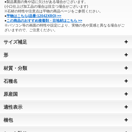
●製品裏面の角や辺に欠けがある場合がございます。
(小口仕上げ加工品の場合は目立つ場合がございます)
※石材の特性や注意点は平物の商品ページをご参照ください。
●
平物はこちら(品番:12042XRO) >>
●
この商品のおすすめ接着剤・目地材はこちら >>
※パソコン等の画面の特性や設定により、実物の色や質感と異なる場合がご
ざいますので、ご注意ください。
サイズ補足
形
材質・分類
石種名
原産国
適性表示
梱包