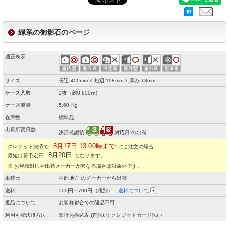
緑系の御影石のページ
適正表示
サイズ
長辺:400mm × 短辺:198mm × 厚み:13mm
ケース入数
2枚（約0.800m）
ケース重量
5.60 Kg
在庫数
標準品
出荷所要日数
決済確認後
対応日 の出荷
8月17日 13:00時まで
クレジット決済で
にご注文の場合、
8月20日
最短出荷予定日
となります。
※ お見積対応や出荷メーカーが異なる場合は対象外です。
出荷元
中部地方 のメーカーから出荷
送料
500円～700円（税別）
送料について
返品について
お客様都合での返品不可
利用可能決済方法
銀行お振込み (前払い) クレジットカード払い