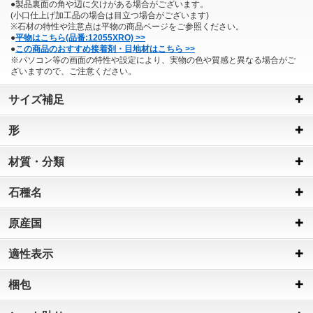
●製品裏面の角や辺に欠けがある場合がございます。
(小口仕上げ加工品の場合は目立つ場合がございます)
※石材の特性や注意点は平物の商品ページをご参照ください。
●
平物はこちら(品番:12055XRO) >>
●
この商品のおすすめ接着剤・目地材はこちら >>
※パソコン等の画面の特性や設定により、実物の色や質感と異なる場合がご
ざいますので、ご注意ください。
サイズ補足
形
材質・分類
石種名
原産国
適性表示
梱包