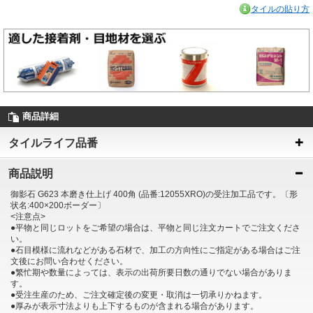
タイルの貼り方
商品詳細
タイルライフ品番
商品説明
御影石 G623 本磨き仕上げ 400角 (品番:12055XRO)の受注加工品です。〔形
状名:400×200ボーダー〕
<注意点>
●平物と同じロットをご希望の場合は、平物と同じ注文カートでご注文くださ
い。
●石目模様に流れなどがある石材で、加工の方向性にご指定がある場合はご注
文後にお問い合わせください。
●繁忙期や数量によっては、表示の出荷所要日数の通りでない場合がありま
す。
●受注生産のため、ご注文確定後の変更・取消は一切承りかねます。
●厚みが表示寸法よりも上下するものが含まれる場合があります。