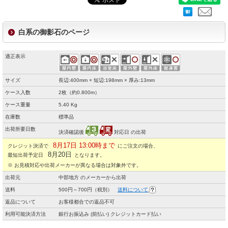
白系の御影石のページ
適正表示
サイズ
長辺:400mm × 短辺:198mm × 厚み:13mm
ケース入数
2枚（約0.800m）
ケース重量
5.40 Kg
在庫数
標準品
出荷所要日数
決済確認後
対応日 の出荷
8月17日 13:00時まで
クレジット決済で
にご注文の場合、
8月20日
最短出荷予定日
となります。
※ お見積対応や出荷メーカーが異なる場合は対象外です。
出荷元
中部地方 のメーカーから出荷
送料
500円～700円（税別）
送料について
返品について
お客様都合での返品不可
利用可能決済方法
銀行お振込み (前払い) クレジットカード払い