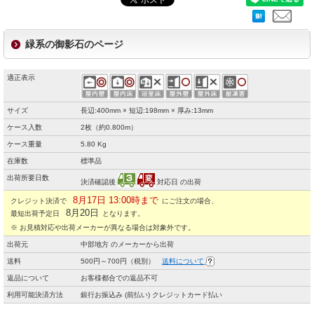
緑系の御影石のページ
適正表示
サイズ
長辺:400mm × 短辺:198mm × 厚み:13mm
ケース入数
2枚（約0.800m）
ケース重量
5.80 Kg
在庫数
標準品
出荷所要日数
決済確認後
対応日 の出荷
8月17日 13:00時まで
クレジット決済で
にご注文の場合、
8月20日
最短出荷予定日
となります。
※ お見積対応や出荷メーカーが異なる場合は対象外です。
出荷元
中部地方 のメーカーから出荷
送料
500円～700円（税別）
送料について
返品について
お客様都合での返品不可
利用可能決済方法
銀行お振込み (前払い) クレジットカード払い