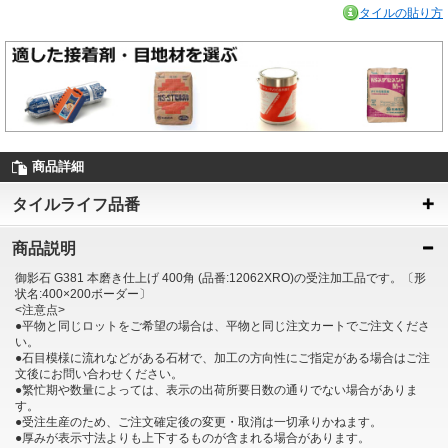
タイルの貼り方
商品詳細
タイルライフ品番
商品説明
御影石 G381 本磨き仕上げ 400角 (品番:12062XRO)の受注加工品です。〔形
状名:400×200ボーダー〕
<注意点>
●平物と同じロットをご希望の場合は、平物と同じ注文カートでご注文くださ
い。
●石目模様に流れなどがある石材で、加工の方向性にご指定がある場合はご注
文後にお問い合わせください。
●繁忙期や数量によっては、表示の出荷所要日数の通りでない場合がありま
す。
●受注生産のため、ご注文確定後の変更・取消は一切承りかねます。
●厚みが表示寸法よりも上下するものが含まれる場合があります。