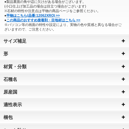
●製品裏面の角や辺に欠けがある場合がございます。
(小口仕上げ加工品の場合は目立つ場合がございます)
※石材の特性や注意点は平物の商品ページをご参照ください。
●
平物はこちら(品番:12062XRO) >>
●
この商品のおすすめ接着剤・目地材はこちら >>
※パソコン等の画面の特性や設定により、実物の色や質感と異なる場合がご
ざいますので、ご注意ください。
サイズ補足
形
材質・分類
石種名
原産国
適性表示
梱包