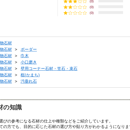
(0)
(0)
(0)
物石材
物石材
ボーダー
物石材
巾木
物石材
小口磨き
物石材
壁用コーナー石材・笠石・束石
物石材
框(かまち)
物石材
汚垂れ石
材の知識
選びの参考になる石材の仕上や種類などをご紹介しています。
ての方でも、目的に応じた石材の選び方や貼り方がわかるようになりま