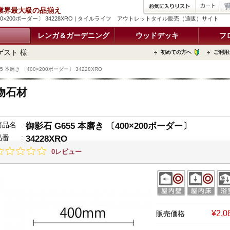
品 業界最大級の品揃え
400×200ボーダー〕 34228XRO | タイルライフ アウトレットタイル販売（通販）サイト
レンガ＆ガーデニング
ウッドデッキ
フ
ゲスト 様
初めての方へ
ご利用
5 本磨き 〔400×200ボーダー〕 34228XRO
物石材
商品名
:
御影石 G655 本磨き 〔400×200ボーダー〕
品番
:
34228XRO
0レビュー
¥2,
販売価格