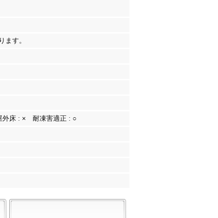
ります。
屋外床 :
×
耐凍害適正 :
○