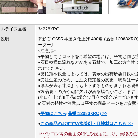
イルライフ品番
34228XRO
品説明
御影石 G655 本磨き仕上げ 400角 (品番:12083X
ーダー〕
<注意点>
●平物と同じロットをご希望の場合は、平物と同じ
●石目模様に流れなどがある石材で、加工の方向性
わせください。
●繁忙期や数量によっては、表示の出荷所要日数の
●受注生産のため、ご注文確定後の変更・取消は一
●厚みが表示寸法よりも上下するものが含まれる場
●製品裏面の角や辺に欠けがある場合がございます
(小口仕上げ加工品の場合は目立つ場合がございます
※石材の特性や注意点は平物の商品ページをご参照
●
平物はこちら(品番:12083XRO) >>
●
この商品のおすすめ接着剤・目地材はこちら >>
※パソコン等の画面の特性や設定により、実物の色