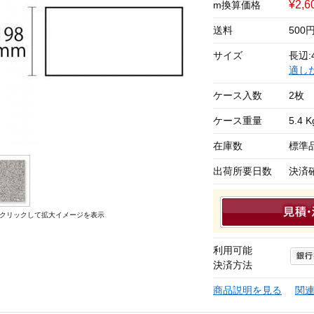
¥2,
m換算価格
送料
50
サイズ
長辺:
適し
ケース入数
2枚
ケース重量
5.4 K
在庫数
標準
出荷所要日数
決済
クリックして拡大イメージを表示
利用可能
決済方法
商品説明を見る
関