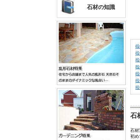
石材の知識
役
役
役
役
役
役
役
石
石材
初め