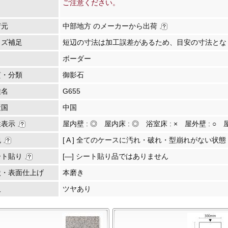
ご注意ください。
荷元
中部地方 のメーカーから出荷
イズ補足
短辺の寸法は加工誤差があるため、目安の寸法とな
ボーダー
質・分類
御影石
種名
G655
産国
中国
性表示
屋内壁 :
◎
屋内床 :
◎
浴室床 :
×
屋外壁 :
○
包
[ A ] 全てのケースに汚れ・破れ・型崩れがない状態
ート貼り
[―] シート貼り品ではありません
状・表面仕上げ
本磨き
沢
ツヤあり