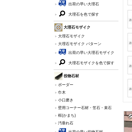
出荷の早い大理石
大理石を色で探す
大理石モザイク
大理石モザイク
大理石モザイク パターン
出荷の早い大理石モザイク
大理石モザイクを色で探す
役物石材
ボーダー
巾木
小口磨き
壁用コーナー石材・笠石・束石
框(かまち)
汚垂れ石
出荷の早い役物石材