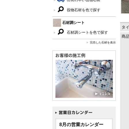
役物石材を色で探す
石材調シート
タ
石材調シートを色で探す
商
完売した石材を表示
8月の営業カレンダー