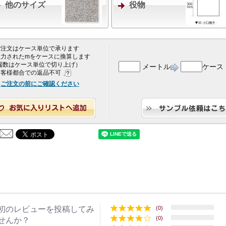
他のサイズ
役物
 ご注文はケース単位で承ります
 入力されたmをケースに換算します
端数はケース単位で切り上げ）
メートル
ケース
 お客様都合での返品不可
ご注文の前にご確認ください
初のレビューを投稿してみ
(0)
(0)
せんか？