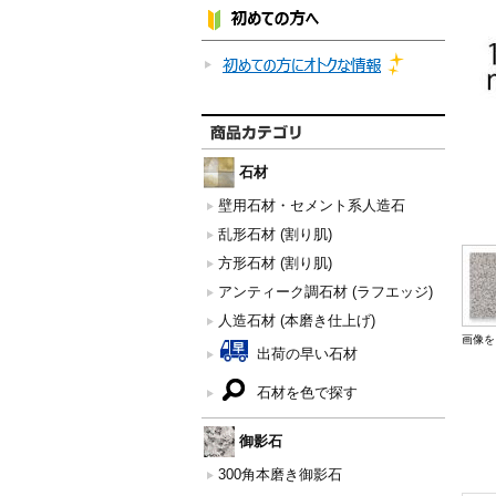
石材
壁用石材・セメント系人造石
乱形石材 (割り肌)
方形石材 (割り肌)
アンティーク調石材 (ラフエッジ)
人造石材 (本磨き仕上げ)
画像を
出荷の早い石材
石材を色で探す
御影石
300角本磨き御影石