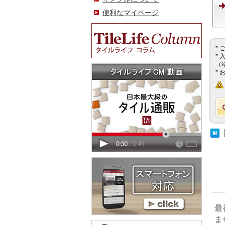
便利なマイページ
*
*
（
*
最
ま