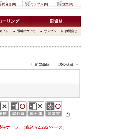
問合せ [0]
サンプル [0]
注文 [0]
ローリング
副資材
ガイド
送料について
サンプル
お問合せ
084/ケース
（税込 ¥2,292/ケース）