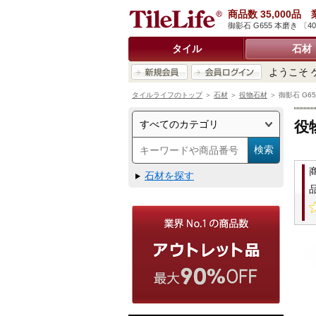
商品数 35,000
御影石 G655 本磨き 〔
タイル
石材
ようこそ 
タイルライフのトップ
＞
石材
＞
役物石材
＞ 御影石 G65
役
石材を探す