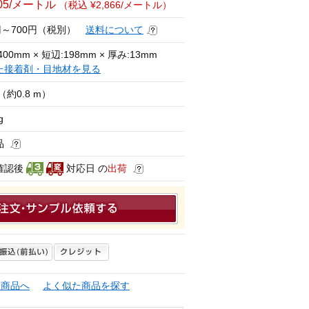
605/メートル
（税込 ¥2,866/メートル）
0円～700円（税別）
送料について
400mm × 短辺:198mm × 厚み:13mm
た接着剤・目地材を見る
（約0.8 m）
g
品
確認後
対応日 の
出荷
連商品へ
よく似た商品を探す