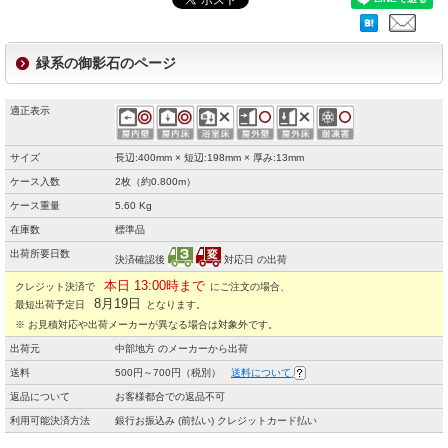
緑系の御影石のページ
適正表示
サイズ
長辺:400mm × 短辺:198mm × 厚み:13mm
ケース入数
2枚（約0.800m）
ケース重量
5.60 Kg
在庫数
標準品
出荷所要日数
決済確認後
対応日 の出荷
本日 13:00時まで
クレジット決済で
にご注文の場合、
8月19日
最短出荷予定日
となります。
※ お見積対応や出荷メーカーが異なる場合は対象外です。
出荷元
中部地方 のメーカーから出荷
送料
500円～700円（税別）
送料について
返品について
お客様都合での返品不可
利用可能決済方法
銀行お振込み (前払い) クレジットカード払い