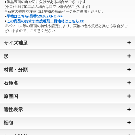
●製品裏面の角や辺に欠けがある場合がございます。
(小口仕上げ加工品の場合は目立つ場合がございます)
※石材の特性や注意点は平物の商品ページをご参照ください。
●
平物はこちら(品番:29262XRO) >>
●
この商品のおすすめ接着剤・目地材はこちら >>
※パソコン等の画面の特性や設定により、実物の色や質感と異なる場合がご
ざいますので、ご注意ください。
サイズ補足
形
材質・分類
石種名
原産国
適性表示
梱包