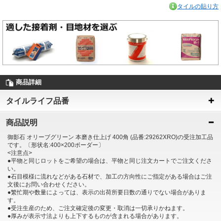
タイルの貼り方
商品詳細
タイルライフ品番
商品説明
御影石 オリーブグリーン 本磨き仕上げ 400角 (品番:29262XRO)の受注加工品
です。〔形状名:400×200ボーダー〕
<注意点>
●平物と同じロットをご希望の場合は、平物と同じ注文カートでご注文くださ
い。
●石目模様に流れなどがある石材で、加工の方向性にご指定がある場合はご注
文後にお問い合わせください。
●繁忙期や数量によっては、表示の出荷所要日数の通りでない場合がありま
す。
●受注生産のため、ご注文確定後の変更・取消は一切承りかねます。
●厚みが表示寸法よりも上下するものが含まれる場合があります。