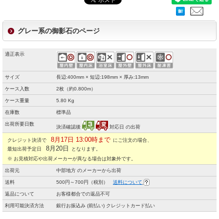
グレー系の御影石のページ
適正表示
サイズ
長辺:400mm × 短辺:198mm × 厚み:13mm
ケース入数
2枚（約0.800m）
ケース重量
5.80 Kg
在庫数
標準品
出荷所要日数
決済確認後
対応日 の出荷
8月17日 13:00時まで
クレジット決済で
にご注文の場合、
8月20日
最短出荷予定日
となります。
※ お見積対応や出荷メーカーが異なる場合は対象外です。
出荷元
中部地方 のメーカーから出荷
送料
500円～700円（税別）
送料について
返品について
お客様都合での返品不可
利用可能決済方法
銀行お振込み (前払い) クレジットカード払い