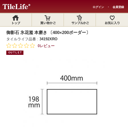
ログイン
・
会員登録
御影石 氷花濫 本磨き 〔400×200ボーダー〕
タイルライフ品番 :
34192XRO
0レビュー
OUTLET