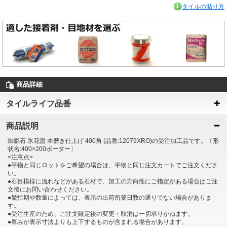
タイルの貼り方
商品詳細
タイルライフ品番
商品説明
御影石 氷花濫 本磨き仕上げ 400角 (品番:12079XRO)の受注加工品です。〔形
状名:400×200ボーダー〕
<注意点>
●平物と同じロットをご希望の場合は、平物と同じ注文カートでご注文くださ
い。
●石目模様に流れなどがある石材で、加工の方向性にご指定がある場合はご注
文後にお問い合わせください。
●繁忙期や数量によっては、表示の出荷所要日数の通りでない場合がありま
す。
●受注生産のため、ご注文確定後の変更・取消は一切承りかねます。
●厚みが表示寸法よりも上下するものが含まれる場合があります。