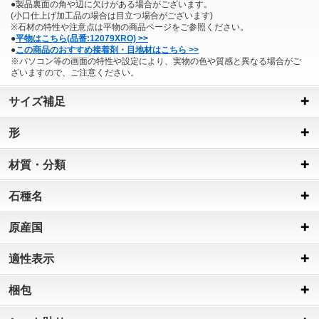
●製品裏面の角や辺に欠けがある場合がございます。
(小口仕上げ加工品の場合は目立つ場合がございます)
※石材の特性や注意点は平物の商品ページをご参照ください。
●
平物はこちら(品番:12079XRO) >>
●
この商品のおすすめ接着剤・目地材はこちら >>
※パソコン等の画面の特性や設定により、実物の色や質感と異なる場合がご
ざいますので、ご注意ください。
サイズ補足
形
材質・分類
石種名
原産国
適性表示
梱包