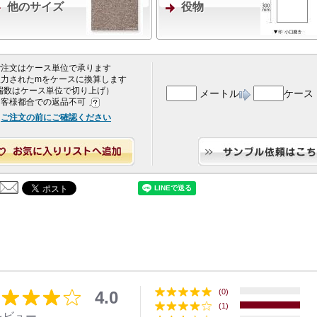
他のサイズ
役物
 ご注文はケース単位で承ります
 入力されたmをケースに換算します
端数はケース単位で切り上げ）
メートル
ケース
 お客様都合での返品不可
ご注文の前にご確認ください
(0)
4.0
(1)
レビュー