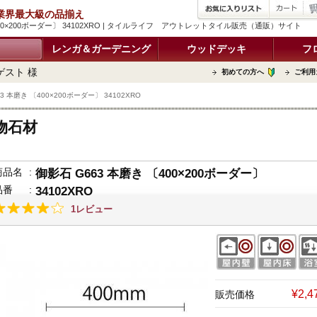
品 業界最大級の品揃え
400×200ボーダー〕 34102XRO | タイルライフ アウトレットタイル販売（通販）サイト
レンガ＆ガーデニング
ウッドデッキ
フ
ゲスト 様
初めての方へ
ご利用
3 本磨き 〔400×200ボーダー〕 34102XRO
物石材
商品名
:
御影石 G663 本磨き 〔400×200ボーダー〕
品番
:
34102XRO
1レビュー
¥2,
販売価格