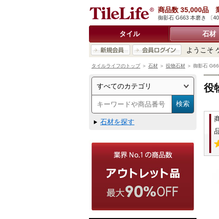
商品数 35,000
御影石 G663 本磨き 〔
タイル
石材
ようこそ 
タイルライフのトップ
＞
石材
＞
役物石材
＞ 御影石 G66
役
石材を探す