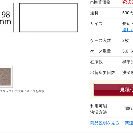
¥3,
m換算価格
送料
50
サイズ
長辺:
適し
ケース入数
2枚
ケース重量
5.6 K
在庫数
標準
出荷所要日数
決済
クリックして拡大イメージを表示
利用可能
決済方法
商品説明を見る
関