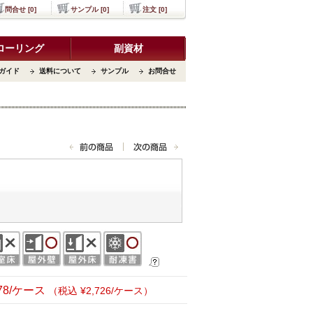
問合せ [0]
サンプル [0]
注文 [0]
ローリング
副資材
ガイド
送料について
サンプル
お問合せ
478/ケース
（税込 ¥2,726/ケース）