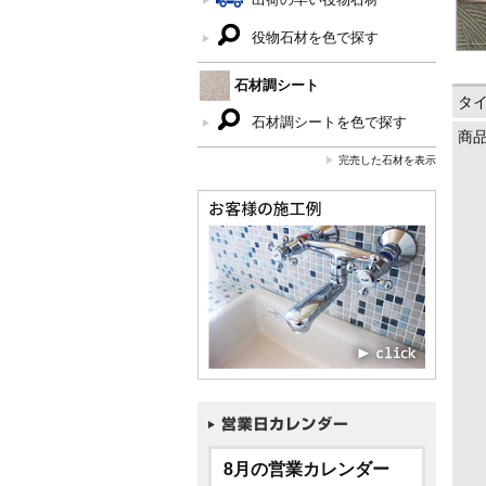
役物石材を色で探す
石材調シート
タ
石材調シートを色で探す
商
完売した石材を表示
8月の営業カレンダー