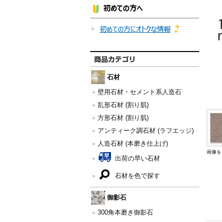
石材
壁用石材・セメント系人造石
乱形石材 (割り肌)
方形石材 (割り肌)
アンティーク調石材 (ラフエッジ)
人造石材 (本磨き仕上げ)
画像を
出荷の早い石材
石材を色で探す
御影石
300角本磨き御影石