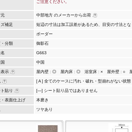
ご注意ください。
荷元
中部地方 のメーカーから出荷
イズ補足
短辺の寸法は加工誤差があるため、目安の寸法とな
ボーダー
質・分類
御影石
種名
G663
産国
中国
性表示
屋内壁 :
◎
屋内床 :
◎
浴室床 :
×
屋外壁 :
○
包
[ A ] 全てのケースに汚れ・破れ・型崩れがない状態
ート貼り
[―] シート貼り品ではありません
状・表面仕上げ
本磨き
沢
ツヤあり