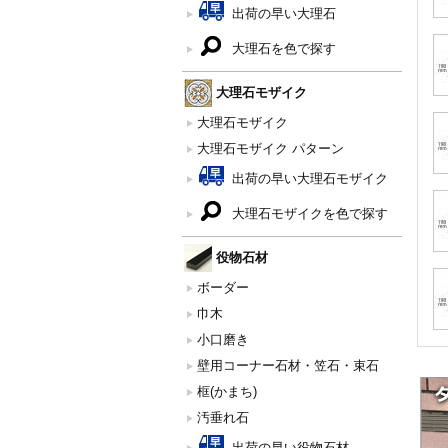
出荷の早い大理石
大理石を色で探す
大理石モザイク
大理石モザイク
大理石モザイク パターン
出荷の早い大理石モザイク
大理石モザイクを色で探す
役物石材
ボーダー
巾木
小口磨き
壁用コーナー石材・笠石・束石
框(かまち)
汚垂れ石
出荷の早い役物石材