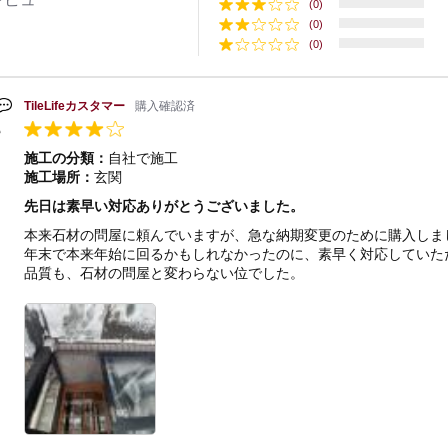
(0)
(0)
(0)
TileLifeカスタマー
購入確認済
施工の分類：
自社で施工
施工場所：
玄関
先日は素早い対応ありがとうございました。
本来石材の問屋に頼んでいますが、急な納期変更のために購入しま
年末で本来年始に回るかもしれなかったのに、素早く対応していた
品質も、石材の問屋と変わらない位でした。