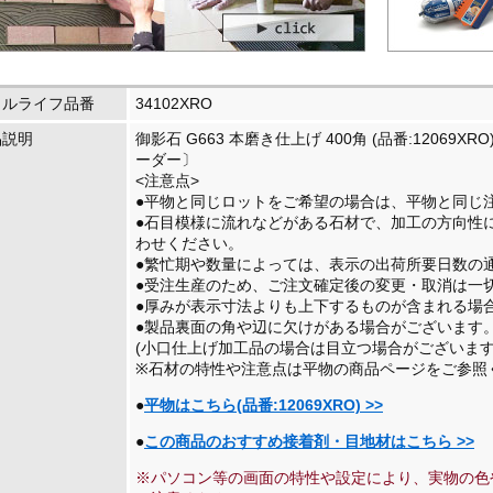
イルライフ品番
34102XRO
品説明
御影石 G663 本磨き仕上げ 400角 (品番:12069X
ーダー〕
<注意点>
●平物と同じロットをご希望の場合は、平物と同じ
●石目模様に流れなどがある石材で、加工の方向性
わせください。
●繁忙期や数量によっては、表示の出荷所要日数の
●受注生産のため、ご注文確定後の変更・取消は一
●厚みが表示寸法よりも上下するものが含まれる場
●製品裏面の角や辺に欠けがある場合がございます
(小口仕上げ加工品の場合は目立つ場合がございます
※石材の特性や注意点は平物の商品ページをご参照
●
平物はこちら(品番:12069XRO) >>
●
この商品のおすすめ接着剤・目地材はこちら >>
※パソコン等の画面の特性や設定により、実物の色