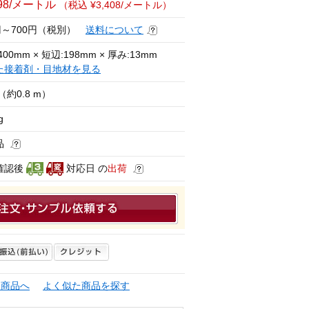
098/メートル
（税込 ¥3,408/メートル）
0円～700円（税別）
送料について
400mm × 短辺:198mm × 厚み:13mm
た接着剤・目地材を見る
（約0.8 m）
g
品
確認後
対応日 の
出荷
連商品へ
よく似た商品を探す