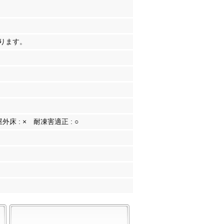
ります。
屋外床 :
×
耐凍害適正 :
○