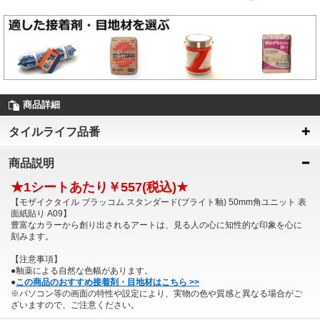
商品詳細
タイルライフ品番
商品説明
★1シートあたり￥557(税込)★
【モザイクタイル ブラッコム スタンダード(ブライト釉) 50mm角ユニット 表
面紙貼り A09】
豊富なカラーから創り出されるアートは、見る人の心に知性的な印象を心に
刻みます。
【注意事項】
●釉薬による自然な色幅があります。
●
この商品のおすすめ接着剤・目地材はこちら >>
※パソコン等の画面の特性や設定により、実物の色や質感と異なる場合がご
ざいますので、ご注意ください。