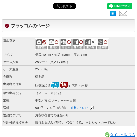
ブラッコムのページ
適正表示
サイズ
長辺:45mm × 短辺:45mm × 厚み:7mm
ケース入数
25シート（約2.174m2）
ケース重量
25.00 Kg
在庫数
標準品
出荷所要日数
決済確認後
対応日 の出荷
最短出荷予定
（メーカー未設定）
出荷元
中部地方 のメーカーから出荷
送料
500円～700円（税別）
送料について
返品について
お客様都合での返品不可
利用可能決済方法
銀行お振込み (前払い) 代金引換払い クレジットカード払い
タイルの貼り方