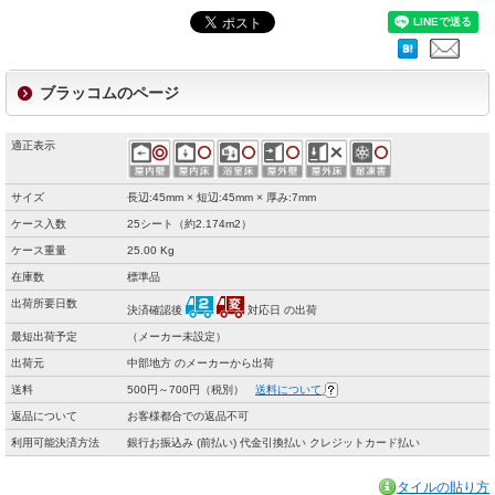
ブラッコムのページ
適正表示
サイズ
長辺:45mm × 短辺:45mm × 厚み:7mm
ケース入数
25シート（約2.174m2）
ケース重量
25.00 Kg
在庫数
標準品
出荷所要日数
決済確認後
対応日 の出荷
最短出荷予定
（メーカー未設定）
出荷元
中部地方 のメーカーから出荷
送料
500円～700円（税別）
送料について
返品について
お客様都合での返品不可
利用可能決済方法
銀行お振込み (前払い) 代金引換払い クレジットカード払い
タイルの貼り方