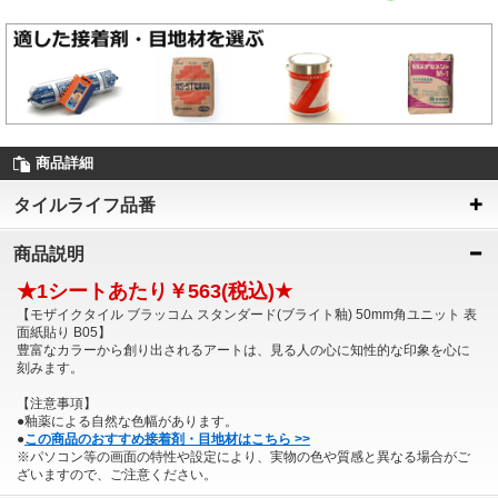
商品詳細
タイルライフ品番
商品説明
★1シートあたり￥563(税込)★
【モザイクタイル ブラッコム スタンダード(ブライト釉) 50mm角ユニット 表
面紙貼り B05】
豊富なカラーから創り出されるアートは、見る人の心に知性的な印象を心に
刻みます。
【注意事項】
●釉薬による自然な色幅があります。
●
この商品のおすすめ接着剤・目地材はこちら >>
※パソコン等の画面の特性や設定により、実物の色や質感と異なる場合がご
ざいますので、ご注意ください。