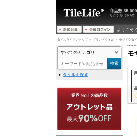
商品数 35,
リクシル（INA
ようこそ 
タイルライフのトップ
＞
ブランドタイル
＞
モザイクタ
モ
タイルを探す