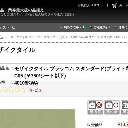
お気に入りリスト
｜
カ
000品 業界最大級の品揃え
X）など全国のタイルが揃う最大級のタイル販売（通販）
ゲスト 様
初めての方へ
ご利用ガイド
送料に
イル
＞ モザイクタイル ブラッコム スタンダード(ブライト釉) 50mm角ユニット 表面紙貼り C05 (￥750
ザイクタイル
商品名
:
モザイクタイル ブラッコム スタンダード(ブライト釉
C05 (￥750/シート以下)
品番
:
40108KWA
0レビュー
¥13
販売価格