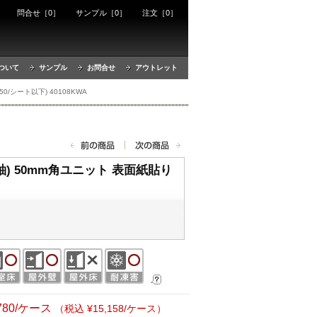
ート
問合せ［0］
サンプル［0］
注文［0］
ついて
サンプル
お問合せ
アウトレット
/シート以下) 40108KWA
) 50mm角ユニット 表面紙貼り
,780/ケース
（税込 ¥15,158/ケース）