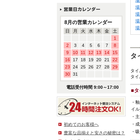
場
場
場
場
8月の営業カレンダー
場
日
月
火
水
木
金
土
1
2
3
4
5
6
7
8
9
10
11
12
13
14
15
タ
16
17
18
19
20
21
22
23
24
25
26
27
28
29
タイ
30
31
タイ
電話受付時間 9:00～17:00
■
タ
・
釉
イル
・
主
・
成
初めてのお客様へ
・
吸
豊富な品揃えと安さの秘密は？