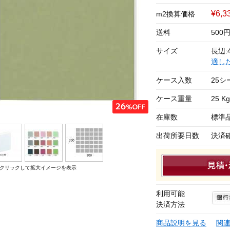
¥6,3
m2換算価格
送料
500
サイズ
長辺:4
適し
ケース入数
25シ
ケース重量
25 Kg
在庫数
標準
出荷所要日数
決済
クリックして拡大イメージを表示
利用可能
決済方法
商品説明を見る
関