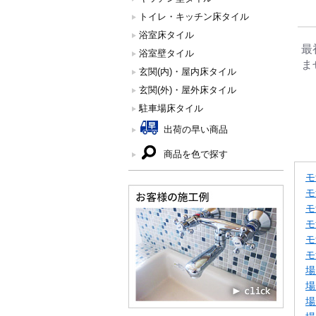
トイレ・キッチン床タイル
浴室床タイル
最
浴室壁タイル
ま
玄関(内)・屋内床タイル
玄関(外)・屋外床タイル
駐車場床タイル
出荷の早い商品
商品を色で探す
モ
モ
モ
モ
モ
モ
場
場
場