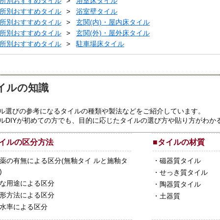
所別おすすめタイル
浴室床タイル
所別おすすめタイル
浴室壁タイル
所別おすすめタイル
玄関(内)・屋内床タイル
所別おすすめタイル
玄関(外)・屋外床タイル
所別おすすめタイル
駐車場床タイル
イルの知識
ル選びの参考になるタイルの種類や製法などをご紹介しています。
ルDIYが初めての方でも、目的に応じたタイルの選び方や貼り方がわか
イルの区分方法
■
タイルの材質
薬の有無による区分(無釉タイ ルと施釉タ
・
磁器質タイル
)
・
せっき質タイル
な用途による区分
・
陶器質タイル
形方法による区分
・
土器質
水率による区分