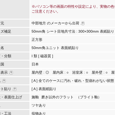
※パソコン等の画面の特性や設定により、実物の色
ご注意ください。
荷元
中部地方 のメーカーから出荷
イズ補足
50mm角 シート目地共寸法 : 300×300mm 表紙貼り
正方形
状名
50mm角ユニット 表面紙貼り
質・分類
I 類 [ 磁器質 ]
造国
日本
性表示
屋内壁 :
◎
屋内床 :
○
浴室床 :
○
屋外壁 :
○
屋
包
[ A ] 全てのケースに汚れ・破れ・型崩れがない状態
ート貼り
[ A ] 表面紙貼り
状・表面仕上げ
施釉
磨き以外のフラット
（ブライト釉）
沢
ツヤあり
能・工法
役物あり