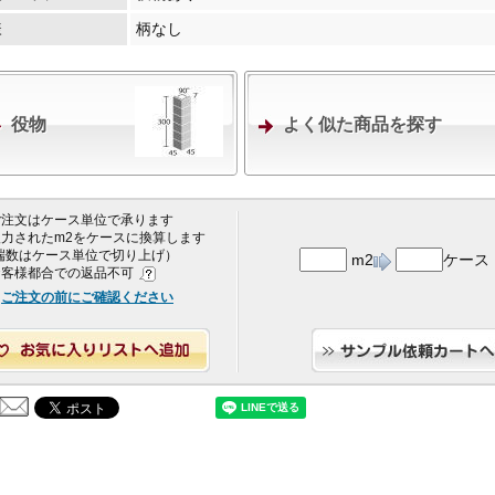
様
柄なし
役物
よく似た商品を探す
 ご注文はケース単位で承ります
 入力されたm2をケースに換算します
端数はケース単位で切り上げ）
m2
ケース
 お客様都合での返品不可
ご注文の前にご確認ください