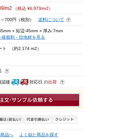
39/m2
（税込 ¥6,973/m2）
円～700円（税別）
送料について
5mm × 短辺:45mm × 厚み:7mm
た接着剤・目地材を見る
ート
（約2.174 m2）
品
確認後
対応日 の
出荷
連商品へ
よく似た商品を探す