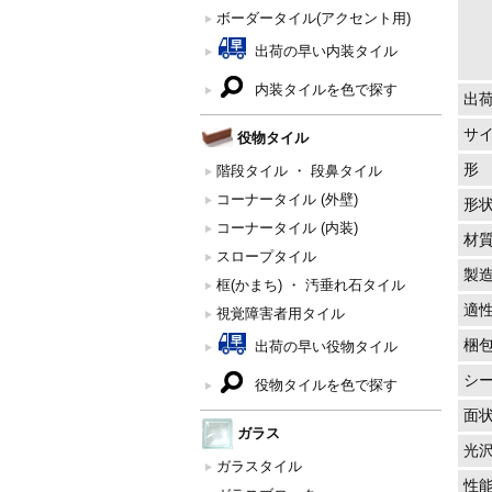
ボーダータイル(アクセント用)
出荷の早い内装タイル
内装タイルを色で探す
出
サ
役物タイル
形
階段タイル ・ 段鼻タイル
コーナータイル (外壁)
形
コーナータイル (内装)
材
スロープタイル
製
框(かまち) ・ 汚垂れ石タイル
適
視覚障害者用タイル
梱
出荷の早い役物タイル
シ
役物タイルを色で探す
面
ガラス
光
ガラスタイル
性