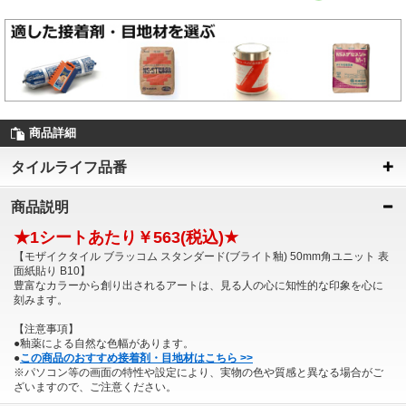
商品詳細
タイルライフ品番
商品説明
★1シートあたり￥563(税込)★
【モザイクタイル ブラッコム スタンダード(ブライト釉) 50mm角ユニット 表
面紙貼り B10】
豊富なカラーから創り出されるアートは、見る人の心に知性的な印象を心に
刻みます。
【注意事項】
●釉薬による自然な色幅があります。
●
この商品のおすすめ接着剤・目地材はこちら >>
※パソコン等の画面の特性や設定により、実物の色や質感と異なる場合がご
ざいますので、ご注意ください。