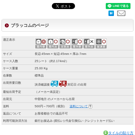
ブラッコムのページ
適正表示
サイズ
長辺:45mm × 短辺:45mm × 厚み:7mm
ケース入数
25シート（約2.174m2）
ケース重量
25.00 Kg
在庫数
標準品
出荷所要日数
決済確認後
対応日 の出荷
最短出荷予定
（メーカー未設定）
出荷元
中部地方 のメーカーから出荷
送料
500円～700円（税別）
送料について
返品について
お客様都合での返品不可
利用可能決済方法
銀行お振込み (前払い) 代金引換払い クレジットカード払い
タイルの貼り方